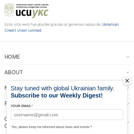
Este sitio web fue posible gracias al generoso apoyo de
Ukrainian
Credit Union Limited
HOME
ABOUT
NEWS
Stay tuned with global Ukrainian family.
Subscribe to our Weekly Digest!
PROGRAMS
YOUR EMAIL
*
CONTACTOS DE LOS MEDIOS DE
COMUNICACIÓN
Yes, please keep me informed about news and events
*