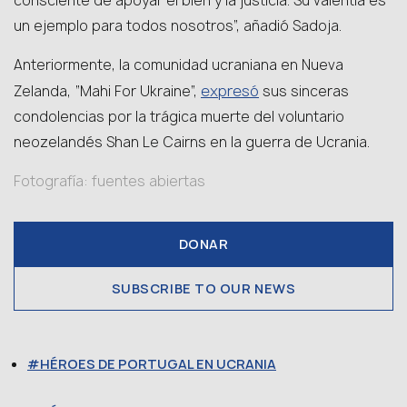
consciente de apoyar el bien y la justicia. Su valentía es
un ejemplo para todos nosotros”, añadió Sadoja.
Anteriormente, la comunidad ucraniana en Nueva
expresó
Zelanda, “Mahi For Ukraine”,
sus sinceras
condolencias por la trágica muerte del voluntario
neozelandés Shan Le Cairns en la guerra de Ucrania.
Fotografía: fuentes abiertas
DONAR
SUBSCRIBE TO OUR NEWS
HÉROES DE PORTUGAL EN UCRANIA