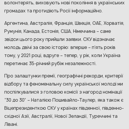
волонтерять, виховують нові покоління в українських
громадах та протидіють Росії інформаційно.
Аргентина, Австралія, Франція, Швеція, ОАЕ, Хорватія,
Румунія, Канада, Естонія, США, Німеччина – саме
звідси цього року прийшли заявки. СКУ відзначає
молодь двічі за свою історію: вперше – п’ять років
тому, у 2021 році, вдруге – тепер, у рік, коли Україна
перетинає 35-річний рубіж незалежності.
Про залаштунки премії, географічні рекорди, критерії
відбору та феноменальну силу української молоді ми
поспілкувалися з головою комісії з нагород номінації
“30 до 30” – Наталією Пошивайло-Таулер, яка також є
Віцепрезиденткою СКУ у країнах південної, південно-
східної Азії, Австралії, Нової Зеландії, Туреччині та
Лівані.