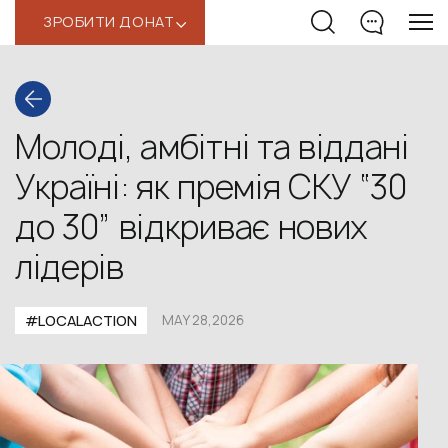
ЗРОБИТИ ДОНАТ
‹
Молоді, амбітні та віддані
Україні: як премія СКУ “30
до 30” відкриває нових
лідерів
#LOCALACTION
MAY 28,2026