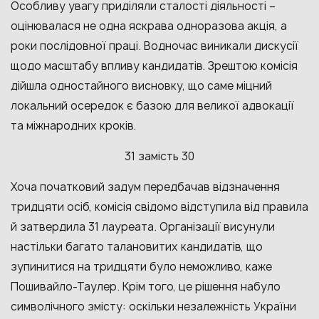
Особливу увагу приділяли сталості діяльності –
оцінювалася не одна яскрава одноразова акція, а
роки послідовної праці. Водночас виникали дискусії
щодо масштабу впливу кандидатів. Зрештою комісія
дійшла одностайного висновку, що саме міцний
локальний осередок є базою для великої адвокації
та міжнародних кроків.
31 замість 30
Хоча початковий задум передбачав відзначення
тридцяти осіб, комісія свідомо відступила від правила
й затвердила 31 лауреата. Організації висунули
настільки багато талановитих кандидатів, що
зупинитися на тридцяти було неможливо, каже
Пошивайло-Таулер. Крім того, це рішення набуло
символічного змісту: оскільки незалежність України