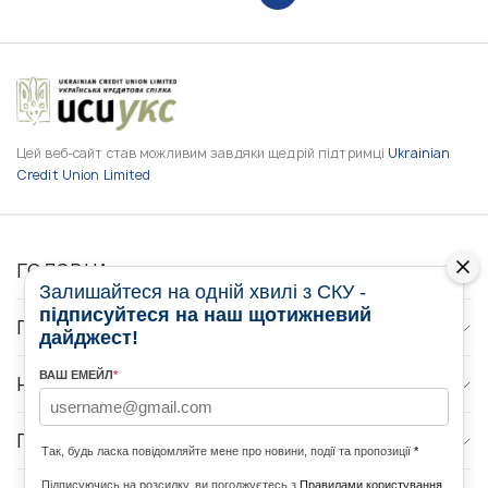
Цей веб-сайт став можливим завдяки щедрій підтримці
Ukrainian
Credit Union Limited
ГОЛОВНА
Залишайтеся на одній хвилі з СКУ -
підписуйтеся на наш щотижневий
ПРО НАС
дайджест!
ВАШ ЕМЕЙЛ
*
НОВИНИ
ПРОГРАМИ
Так, будь ласка повідомляйте мене про новини, події та пропозиції
*
Підписуючись на розсилку, ви погоджуєтесь з
Правилами користування