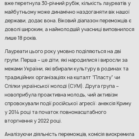
вже перетнула 30-річний рубіж, кількість лауреатів у
майбутньому може динамічно наздоганяти вік нашої
держави, додає вона. Віковий діапазон переможців є
доволі широким, а наймолодшій учасниці виповнилося
лише 18 років.
Лауреати цього року умовно поділяються на дві
групи. Перша – це діти, які народилися і виросли за
межами України, які вбирали культуру в родинах та
традиційних організаціях на кшталт “Пласту” чи
Спілки української молоді (СУМ). Друга група –
новоприбула проактивна молодь, чий активізм
спровокували події російської агресії: анексія Криму
у 2014 році та початок повномасштабного
вторгнення у 2022 році.
Аналізуючи діяльність переможців, комісія виокремила