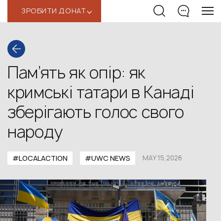
ЗРОБИТИ ДОНАТ
‹
Пам’ять як опір: як
кримські татари в Канаді
зберігають голос свого
народу
#LOCALACTION
#UWС NEWS
MAY 15,2026