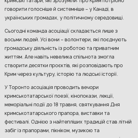
кримські татари, які зрозуміли: про Крим потрібно
говорити голосніше й системніше – у Канаді, в
українських громадах, у політичному середовищі.
Сьогодні команда асоціації складається лише з
восьми людей. Усі вони – волонтери, які поєднують
громадську діяльність із роботою та приватним
життям. Але навіть невелика спільнота змогла
створити десятки проєктів, які розповідають про
Крим через культуру, історію та людські історії.
У Торонто асоціація проводить вечори
кримськотатарської поезії, кінопокази, лекції,
меморіальні події до 18 травня, святкування Дня
кримськотатарського прапора, виставки та
фестивалі. Однією з найтепліших традицій став літній
забіг із прапорами, пікніком, музикою та