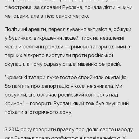
півострова, за словами Руслана, почала діяти іншими
методами, але з тією самою метою.
Політичні арешти, переслідування активістів, обшуки
у будинках, викрадення людей, тиск на незалежні
медіа й релігійні громади – кримські татари одними з
перших відкрито виступили проти російської
окупації, а тому одразу стали мішенню репресій.
“Кримські татари дуже гостро сприйняли окупацію,
бо пам’ять про депортацію ніколи не зникала. Ми
розуміли, що означає російський контроль над
Кримом”, – говорить Руслан, який теж був змушений
поїхати з історичного дому.
З 2014 року говорити правду про долю свого народу
для Руслана стало особистою відповідальністю. У