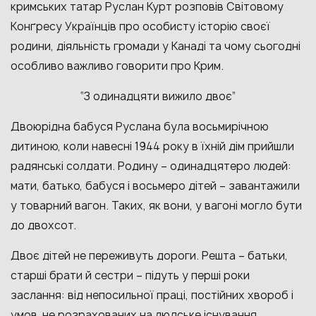
кримських татар Руслан Курт розповів Світовому
Конґресу Українців про особисту історію своєї
родини, діяльність громади у Канаді та чому сьогодні
особливо важливо говорити про Крим.
“З одинадцяти вижило двоє”
Двоюрідна бабуся Руслана була восьмирічною
дитиною, коли навесні 1944 року в їхній дім прийшли
радянські солдати. Родину – одинадцятеро людей:
мати, батько, бабуся і восьмеро дітей – завантажили
у товарний вагон. Таких, як вони, у вагоні могло бути
до двохсот.
Двоє дітей не переживуть дороги. Решта – батьки,
старші брати й сестри – підуть у перші роки
заслання: від непосильної праці, постійних хвороб і
умов, не розрахованих на людське існування.