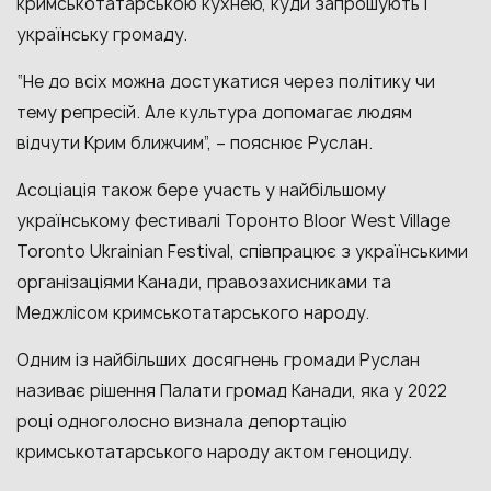
кримськотатарською кухнею, куди запрошують і
українську громаду.
“Не до всіх можна достукатися через політику чи
тему репресій. Але культура допомагає людям
відчути Крим ближчим”, – пояснює Руслан.
Асоціація також бере участь у найбільшому
українському фестивалі Торонто Bloor West Village
Toronto Ukrainian Festival, співпрацює з українськими
організаціями Канади, правозахисниками та
Меджлісом кримськотатарського народу.
Одним із найбільших досягнень громади Руслан
називає рішення Палати громад Канади, яка у 2022
році одноголосно визнала депортацію
кримськотатарського народу актом геноциду.