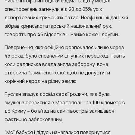
Численні офіційні оцінки свідчать, що у місцях
спецпоселень загинули від 20 до 25% усіх
депортованих кримських татар. Неофіційні ж дані, які
зібрав кримськотатарський національний рух,
говорять про 46 відсотків – майже кожен другий.
Повернення, яке офіційно розпочалось лише через
45 років, було сповненим штучних перешкод. Навіть
коли радянська влада зняла заборону, вона
створила “замкнене коло”, щоб не допустити
корінний народ на рідну землю.
Руслан згадує досвід своєї родини, яка була
змушена оселитися в Мелітополі – за 100 кілометрів
до Криму – бо в’їзд на сам півострів залишався
фактично заблокованим.
“Мої бабуся і дідусь намагалися повернутися