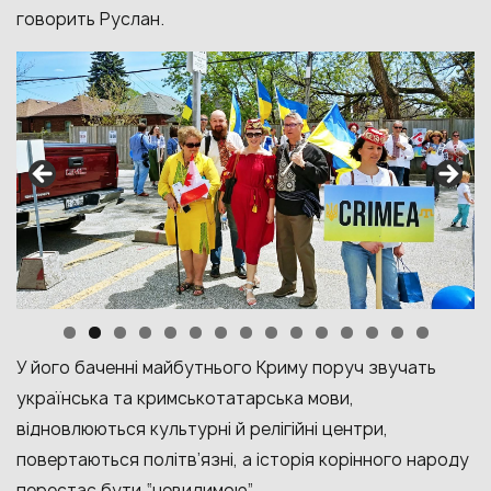
говорить Руслан.
У його баченні майбутнього Криму поруч звучать
українська та кримськотатарська мови,
відновлюються культурні й релігійні центри,
повертаються політв’язні, а історія корінного народу
перестає бути “невидимою”.