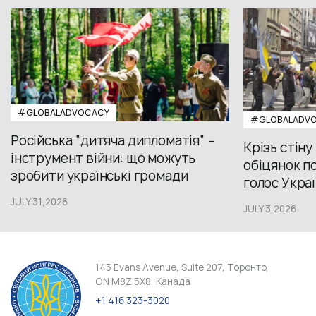
#GLOBALADVOCACY
#GLOBALADV
Російська “дитяча дипломатія” –
Крізь стіну
інструмент війни: що можуть
обіцянок по
зробити українські громади
голос Украї
JULY 31,2026
JULY 3,2026
145 Evans Avenue, Suite 207, Торонто,
ON M8Z 5X8, Канада
+1 416 323-3020