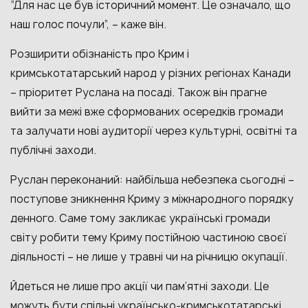
“Для нас це був історичний момент. Це означало, що
наш голос почули”, – каже він.
Розширити обізнаність про Крим і
кримськотатарський народ у різних регіонах Канади
– пріоритет Руслана на посаді. Також він прагне
вийти за межі вже сформованих осередків громади
та залучати нові аудиторії через культурні, освітні та
публічні заходи.
Руслан переконаний: найбільша небезпека сьогодні –
поступове зникнення Криму з міжнародного порядку
денного. Саме тому закликає українські громади
світу робити тему Криму постійною частиною своєї
діяльності – не лише у травні чи на річницю окупації.
Йдеться не лише про акції чи пам’ятні заходи. Це
можуть бути спільні українсько-кримськотатарські