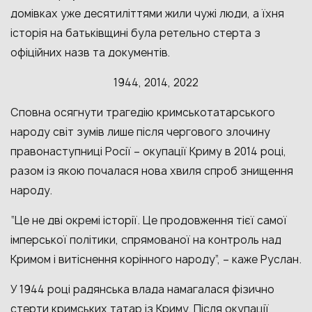
домівках уже десятиліттями жили чужі люди, а їхня
історія на батьківщині була ретельно стерта з
офіційних назв та документів.
1944, 2014, 2022
Сповна осягнути трагедію кримськотатарського
народу світ зумів лише після чергового злочину
правонаступниці Росії – окупації Криму в 2014 році,
разом із якою почалася нова хвиля спроб знищення
народу.
“Це не дві окремі історії. Це продовження тієї самої
імперської політики, спрямованої на контроль над
Кримом і витіснення корінного народу”, – каже Руслан.
У 1944 році радянська влада намагалася фізично
стерти кримських татар із Криму. Після окупації