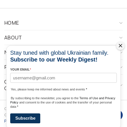
HOME
ABOUT
NEWS
Stay tuned with global Ukrainian family.
Subscribe to our Weekly Digest!
PROGRAMS
YOUR EMAIL
*
CONTACTOS DE LOS MEDIOS DE
COMUNICACIÓN
Yes, please keep me informed about news and events
*
By subscribing to the newsletter, you agree to the
Terms of Use and Privacy
Policy
and consent to the use of cookies and the transfer of your personal
data
*
Copyright © 2026 Ukrainian World
DForce
Privacy
Congress. Desarrollado por
Subscribe
Policy