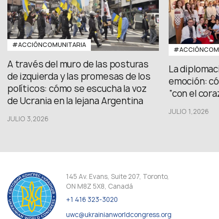
#ACCIÓNCOMUNITARIA
#ACCIÓNCOMU
A través del muro de las posturas
La diplomac
de izquierda y las promesas de los
emoción: có
políticos: cómo se escucha la voz
“con el cora
de Ucrania en la lejana Argentina
JULIO 1,2026
JULIO 3,2026
145 Av. Evans, Suite 207, Toronto,
ON M8Z 5X8, Canadá
+1 416 323-3020
uwc@ukrainianworldcongress.org