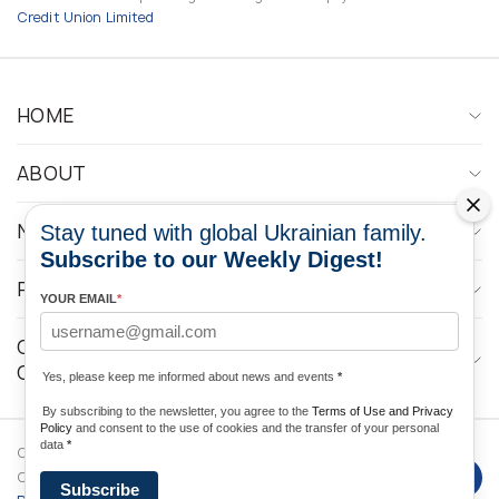
Credit Union Limited
HOME
ABOUT
NEWS
Stay tuned with global Ukrainian family.
Subscribe to our Weekly Digest!
PROGRAMS
YOUR EMAIL
*
CONTACTOS DE LOS MEDIOS DE
COMUNICACIÓN
Yes, please keep me informed about news and events
*
By subscribing to the newsletter, you agree to the
Terms of Use and Privacy
Policy
and consent to the use of cookies and the transfer of your personal
data
*
Copyright © 2026 Ukrainian World
DForce
Privacy
Congress. Desarrollado por
Subscribe